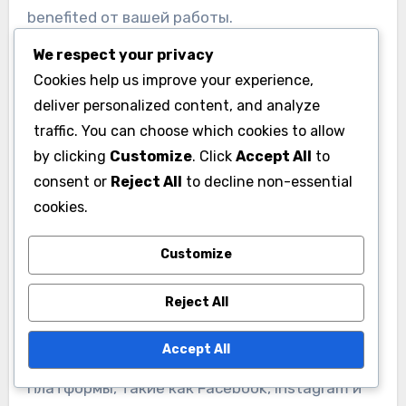
benefited от вашей работы.
We respect your privacy
Не забывайте о призывах к действию. Четко
Cookies help us improve your experience,
укажите, что вы хотите, чтобы доноры
deliver personalized content, and analyze
сделали: пожертвовать, подписаться на
traffic. You can choose which cookies to allow
рассылку или поделиться информацией. Это
by clicking
Customize
. Click
Accept All
to
увеличит вероятность того, что они
consent or
Reject All
to decline non-essential
cookies.
откликнутся на ваше сообщение.
Customize
Используйте социальные
сети
Reject All
Социальные сети являются мощным
Accept All
инструментом для привлечения доноров.
Платформы, такие как Facebook, Instagram и