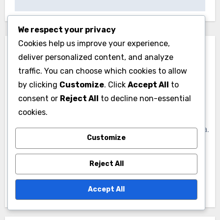
We respect your privacy
Cookies help us improve your experience,
deliver personalized content, and analyze
traffic. You can choose which cookies to allow
by clicking
Customize
. Click
Accept All
to
By
Mikhail Orlovsky
consent or
Reject All
to decline non-essential
cookies.
Михаил Орловский - эксперт в области
продвижения подкастов и дистрибуции контента.
Customize
С более чем десятилетним опытом работы в
медиаиндустрии, он помогает создателям
Reject All
подкастов достигать своей аудитории и
развивать свои проекты.
Accept All