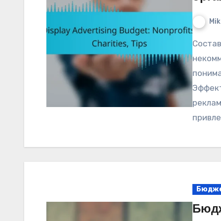
Mik
Составление бюджета для интернет-рекламы
некомм
понима
Эффект
реклам
привле
Бюдже
Бюдж