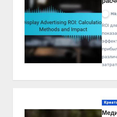
расч
Mik
ROI для дисплейной рекламы является ключевым
показа
эффект
прибыл
различ
затрат
Креат
Меди