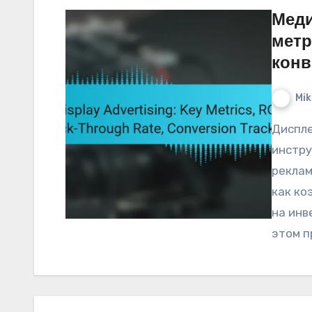
Меди
метр
конв
Mik
Дисплейная реклама является важным
инстру
реклам
как ко
на инв
этом п