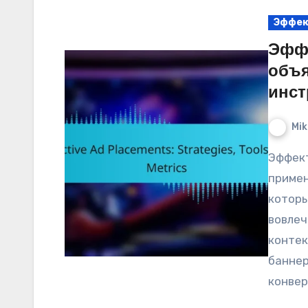
Эффек
Эфф
объя
инст
Mik
Эффективные размещения рекламы требуют
примен
котор
вовлеч
контек
баннер
конвер